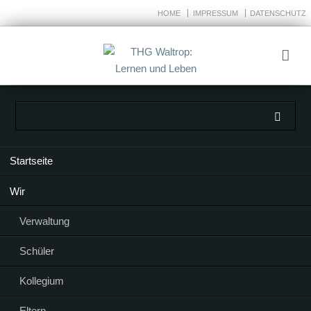
HOME
IMPRESSUM
DATENSCHUTZ
Navigation
Startseite
überspringen
Wir
Verwaltung
Schüler
Kollegium
Eltern