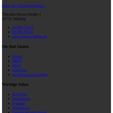
Karte bei OpenStreetMap...
Theodor-Heuss-Straße 1
45731 Waltrop
02309 75453
02309 79183
info(at)thg-waltrop.de
Die fünf Säulen
Kultur
MINT
Sport
Sprachen
Geisteswissenschaften
Wichtige Seiten
Startseite
Downloads
Kontakt
Impressum
Datenschutzerklärung