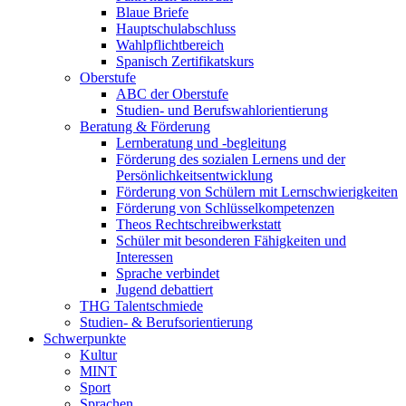
Blaue Briefe
Hauptschulabschluss
Wahlpflichtbereich
Spanisch Zertifikatskurs
Oberstufe
ABC der Oberstufe
Studien- und Berufswahlorientierung
Beratung & Förderung
Lernberatung und -begleitung
Förderung des sozialen Lernens und der
Persönlichkeitsentwicklung
Förderung von Schülern mit Lernschwierigkeiten
Förderung von Schlüsselkompetenzen
Theos Rechtschreibwerkstatt
Schüler mit besonderen Fähigkeiten und
Interessen
Sprache verbindet
Jugend debattiert
THG Talentschmiede
Studien- & Berufsorientierung
Schwerpunkte
Kultur
MINT
Sport
Sprachen