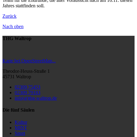
Team für die Endrunde, die aller Voraussicht nach am 16.11. diesen
Jahres stattfinden soll.
Zurück
Nach oben
THG Waltrop
Karte bei OpenStreetMap...
Theodor-Heuss-Straße 1
45731 Waltrop
02309 75453
02309 79183
info(at)thg-waltrop.de
Die fünf Säulen
Kultur
MINT
Sport