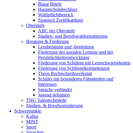
Blaue Briefe
Hauptschulabschluss
Wahlpflichtbereich
Spanisch Zertifikatskurs
Oberstufe
ABC der Oberstufe
Studien- und Berufswahlorientierung
Beratung & Förderung
Lernberatung und -begleitung
Förderung des sozialen Lernens und der
Persönlichkeitsentwicklung
Förderung von Schülern mit Lernschwierigkeiten
Förderung von Schlüsselkompetenzen
Theos Rechtschreibwerkstatt
Schüler mit besonderen Fähigkeiten und
Interessen
Sprache verbindet
Jugend debattiert
THG Talentschmiede
Studien- & Berufsorientierung
Schwerpunkte
Kultur
MINT
Sport
Sprachen