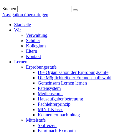
Suchen
Navigation überspringen
Startseite
Wir
Verwaltung
Schüler
Kollegium
Eltern
Kontakt
Lernen
Erprobungsstufe
Die Organisation der Erprobungsstufe
Die Möglichkeit der Freundschaftswahl
Gemeinsam Lernen lernen
Patensystem
Medienscouts
Hausaufgabenbetreuung
Fachlehrerprinzip
MINT-Klasse
Kennenlernnachmittag
Mittelstufe
Skifreizeit
Fahrt nach Exmouth