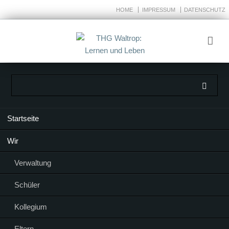
HOME
IMPRESSUM
DATENSCHUTZ
Navigation
Startseite
überspringen
Wir
Verwaltung
Schüler
Kollegium
Eltern