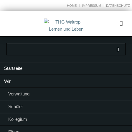
HOME
IMPRESSUM
DATENSCHUTZ
Navigation
Startseite
überspringen
Wir
Verwaltung
Schüler
Kollegium
Eltern