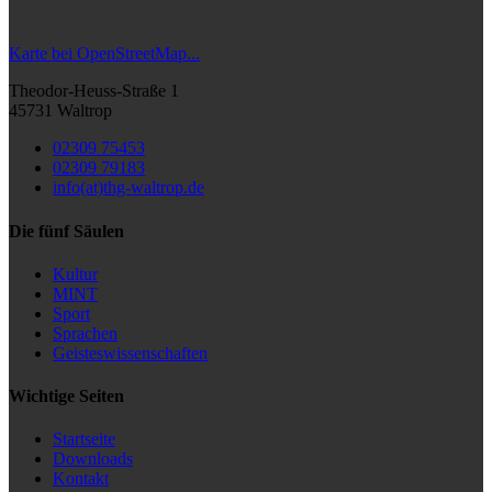
Karte bei OpenStreetMap...
Theodor-Heuss-Straße 1
45731 Waltrop
02309 75453
02309 79183
info(at)thg-waltrop.de
Die fünf Säulen
Kultur
MINT
Sport
Sprachen
Geisteswissenschaften
Wichtige Seiten
Startseite
Downloads
Kontakt