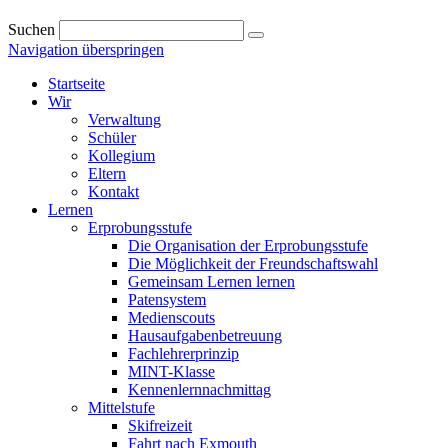
Suchen
Navigation überspringen
Startseite
Wir
Verwaltung
Schüler
Kollegium
Eltern
Kontakt
Lernen
Erprobungsstufe
Die Organisation der Erprobungsstufe
Die Möglichkeit der Freundschaftswahl
Gemeinsam Lernen lernen
Patensystem
Medienscouts
Hausaufgabenbetreuung
Fachlehrerprinzip
MINT-Klasse
Kennenlernnachmittag
Mittelstufe
Skifreizeit
Fahrt nach Exmouth