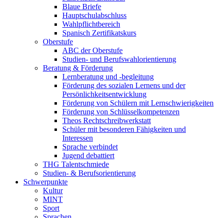
Blaue Briefe
Hauptschulabschluss
Wahlpflichtbereich
Spanisch Zertifikatskurs
Oberstufe
ABC der Oberstufe
Studien- und Berufswahlorientierung
Beratung & Förderung
Lernberatung und -begleitung
Förderung des sozialen Lernens und der
Persönlichkeitsentwicklung
Förderung von Schülern mit Lernschwierigkeiten
Förderung von Schlüsselkompetenzen
Theos Rechtschreibwerkstatt
Schüler mit besonderen Fähigkeiten und
Interessen
Sprache verbindet
Jugend debattiert
THG Talentschmiede
Studien- & Berufsorientierung
Schwerpunkte
Kultur
MINT
Sport
Sprachen