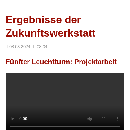
Facebook
RSS-
Feed
Ergebnisse der
Zukunftswerkstatt
08.03.2024
08.34
Fünfter Leuchtturm: Projektarbeit