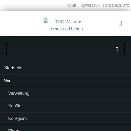
HOME
IMPRESSUM
DATENSCHUTZ
Navigation
Startseite
überspringen
Wir
Verwaltung
Schüler
Kollegium
Eltern