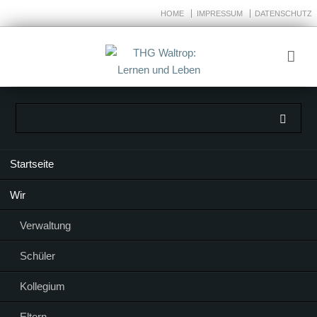
HOME
IMPRESSUM
DATENSCHUTZ
Navigation
Startseite
überspringen
Wir
Verwaltung
Schüler
Kollegium
Eltern