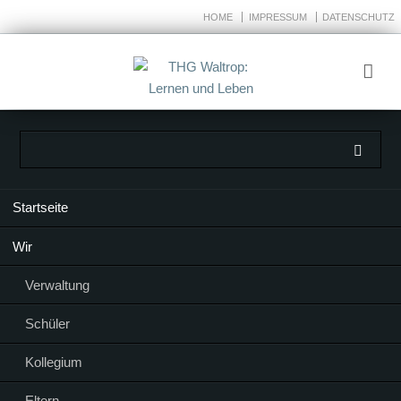
HOME
IMPRESSUM
DATENSCHUTZ
Navigation
Startseite
überspringen
Wir
Verwaltung
Schüler
Kollegium
Eltern