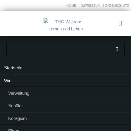
HOME
IMPRESSUM
DATENSCHUTZ
Navigation
Startseite
überspringen
Wir
Verwaltung
Schüler
Kollegium
Eltern