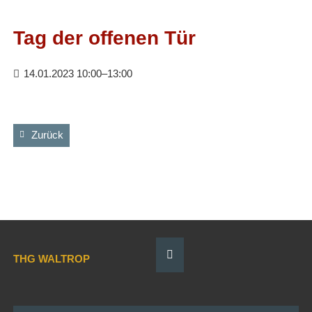
Facebook
RSS-
Feed
Tag der offenen Tür
14.01.2023 10:00–13:00
Zurück
THG WALTROP