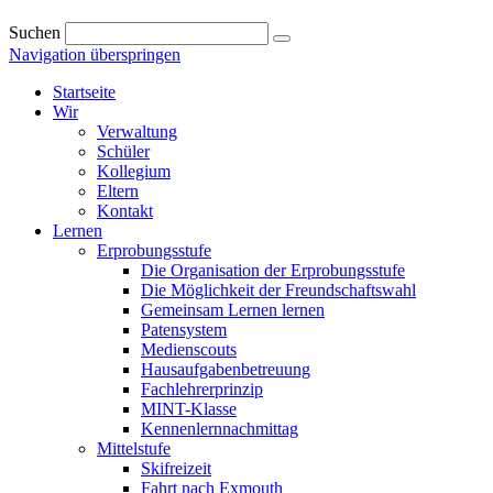
Suchen
Navigation überspringen
Startseite
Wir
Verwaltung
Schüler
Kollegium
Eltern
Kontakt
Lernen
Erprobungsstufe
Die Organisation der Erprobungsstufe
Die Möglichkeit der Freundschaftswahl
Gemeinsam Lernen lernen
Patensystem
Medienscouts
Hausaufgabenbetreuung
Fachlehrerprinzip
MINT-Klasse
Kennenlernnachmittag
Mittelstufe
Skifreizeit
Fahrt nach Exmouth