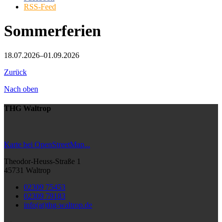
RSS-Feed
Sommerferien
18.07.2026–01.09.2026
Zurück
Nach oben
THG Waltrop
Karte bei OpenStreetMap...
Theodor-Heuss-Straße 1
45731 Waltrop
02309 75453
02309 79183
info(at)thg-waltrop.de