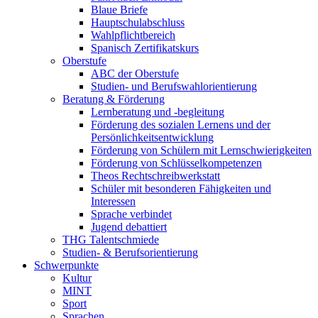
Blaue Briefe
Hauptschulabschluss
Wahlpflichtbereich
Spanisch Zertifikatskurs
Oberstufe
ABC der Oberstufe
Studien- und Berufswahlorientierung
Beratung & Förderung
Lernberatung und -begleitung
Förderung des sozialen Lernens und der
Persönlichkeitsentwicklung
Förderung von Schülern mit Lernschwierigkeiten
Förderung von Schlüsselkompetenzen
Theos Rechtschreibwerkstatt
Schüler mit besonderen Fähigkeiten und
Interessen
Sprache verbindet
Jugend debattiert
THG Talentschmiede
Studien- & Berufsorientierung
Schwerpunkte
Kultur
MINT
Sport
Sprachen