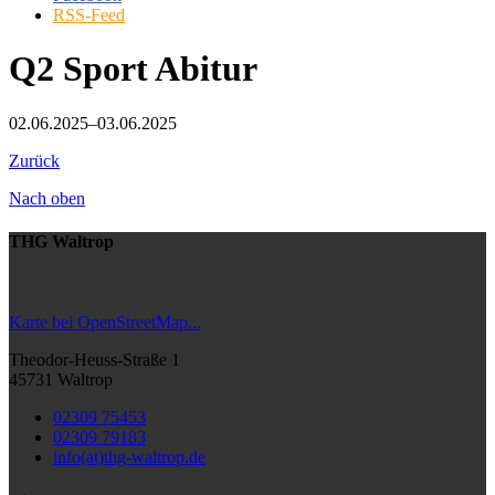
RSS-Feed
Q2 Sport Abitur
02.06.2025–03.06.2025
Zurück
Nach oben
THG Waltrop
Karte bei OpenStreetMap...
Theodor-Heuss-Straße 1
45731 Waltrop
02309 75453
02309 79183
info(at)thg-waltrop.de