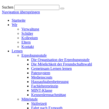
Suchen
Navigation überspringen
Startseite
Wir
Verwaltung
Schüler
Kollegium
Eltern
Kontakt
Lernen
Erprobungsstufe
Die Organisation der Erprobungsstufe
Die Möglichkeit der Freundschaftswahl
Gemeinsam Lernen lernen
Patensystem
Medienscouts
Hausaufgabenbetreuung
Fachlehrerprinzip
MINT-Klasse
Kennenlernnachmittag
Mittelstufe
Skifreizeit
Fahrt nach Exmouth