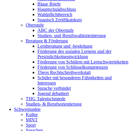
Blaue Briefe
Hauptschulabschluss
Wahlpflichtbereich
Spanisch Zertifikatskurs
Oberstufe
ABC der Oberstufe
Studien- und Berufswahlorientierung
Beratung & Förderung
Lernberatung und -begleitung
Förderung des sozialen Lernens und der
Persönlichkeitsentwicklung
Förderung von Schülern mit Lernschwierigkeiten
Förderung von Schlüsselkompetenzen
Theos Rechtschreibwerkstatt
Schüler mit besonderen Fähigkeiten und
Interessen
Sprache verbindet
Jugend debattiert
THG Talentschmiede
Studien- & Berufsorientierung
Schwerpunkte
Kultur
MINT
Sport
Sprachen