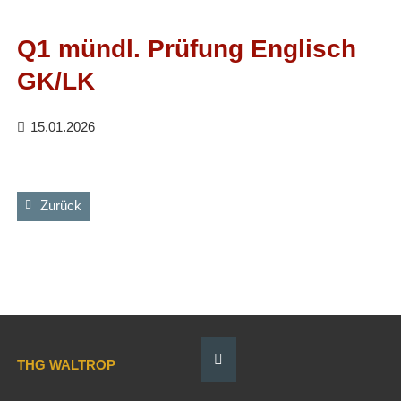
Facebook
RSS-
Feed
Q1 mündl. Prüfung Englisch
GK/LK
15.01.2026
Zurück
THG WALTROP