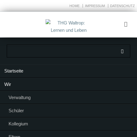
HOME
IMPRESSUM
DATENSCHUTZ
Navigation
Startseite
überspringen
Wir
Verwaltung
Schüler
Kollegium
Eltern