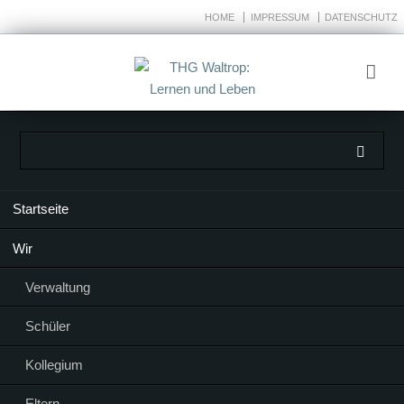
HOME
IMPRESSUM
DATENSCHUTZ
Navigation
Startseite
überspringen
Wir
Verwaltung
Schüler
Kollegium
Eltern