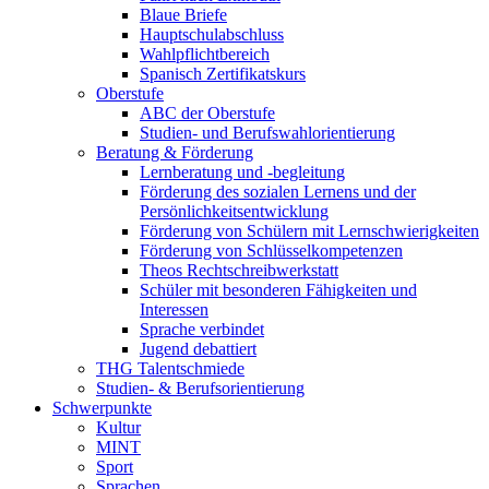
Blaue Briefe
Hauptschulabschluss
Wahlpflichtbereich
Spanisch Zertifikatskurs
Oberstufe
ABC der Oberstufe
Studien- und Berufswahlorientierung
Beratung & Förderung
Lernberatung und -begleitung
Förderung des sozialen Lernens und der
Persönlichkeitsentwicklung
Förderung von Schülern mit Lernschwierigkeiten
Förderung von Schlüsselkompetenzen
Theos Rechtschreibwerkstatt
Schüler mit besonderen Fähigkeiten und
Interessen
Sprache verbindet
Jugend debattiert
THG Talentschmiede
Studien- & Berufsorientierung
Schwerpunkte
Kultur
MINT
Sport
Sprachen