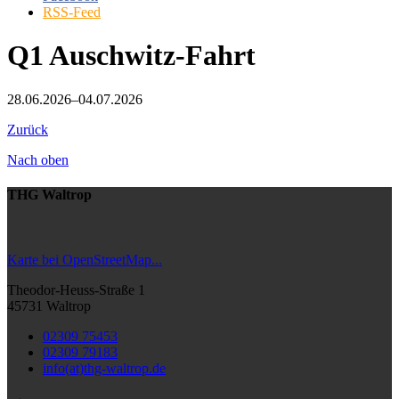
RSS-Feed
Q1 Auschwitz-Fahrt
28.06.2026–04.07.2026
Zurück
Nach oben
THG Waltrop
Karte bei OpenStreetMap...
Theodor-Heuss-Straße 1
45731 Waltrop
02309 75453
02309 79183
info(at)thg-waltrop.de