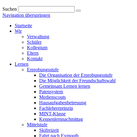
Suchen
Navigation überspringen
Startseite
Wir
Verwaltung
Schüler
Kollegium
Eltern
Kontakt
Lernen
Erprobungsstufe
Die Organisation der Erprobungsstufe
Die Möglichkeit der Freundschaftswahl
Gemeinsam Lernen lernen
Patensystem
Medienscouts
Hausaufgabenbetreuung
Fachlehrerprinzip
MINT-Klasse
Kennenlernnachmittag
Mittelstufe
Skifreizeit
Fahrt nach Exmouth