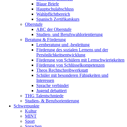
Blaue Briefe
Hauptschulabschluss
Wahlpflichtbereich
Spanisch Zertifikatskurs
Oberstufe
ABC der Oberstufe
Studien- und Berufswahlorientierung
Beratung & Förderung
Lernberatung und -begleitung
Förderung des sozialen Lernens und der
Persönlichkeitsentwicklung
Förderung von Schülern mit Lernschwierigkeiten
Förderung von Schlüsselkompetenzen
Theos Rechtschreibwerkstatt
Schüler mit besonderen Fähigkeiten und
Interessen
Sprache verbindet
Jugend debattiert
THG Talentschmiede
Studien- & Berufsorientierung
Schwerpunkte
Kultur
MINT
Sport
Sprachen