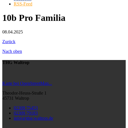
RSS-Feed
10b Pro Familia
08.04.2025
Zurück
Nach oben
THG Waltrop
Karte bei OpenStreetMap...
Theodor-Heuss-Straße 1
45731 Waltrop
02309 75453
02309 79183
info(at)thg-waltrop.de