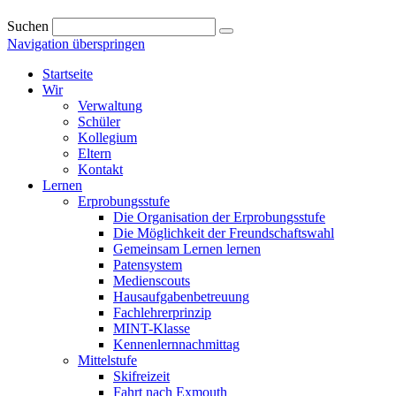
Suchen
Navigation überspringen
Startseite
Wir
Verwaltung
Schüler
Kollegium
Eltern
Kontakt
Lernen
Erprobungsstufe
Die Organisation der Erprobungsstufe
Die Möglichkeit der Freundschaftswahl
Gemeinsam Lernen lernen
Patensystem
Medienscouts
Hausaufgabenbetreuung
Fachlehrerprinzip
MINT-Klasse
Kennenlernnachmittag
Mittelstufe
Skifreizeit
Fahrt nach Exmouth