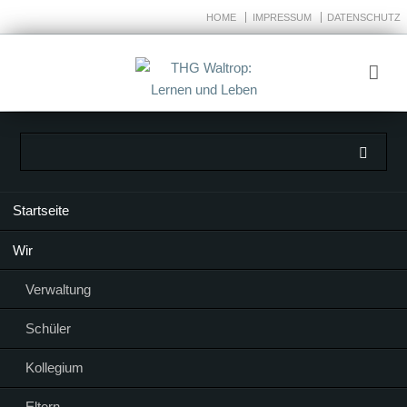
HOME
IMPRESSUM
DATENSCHUTZ
Navigation
Startseite
überspringen
Wir
Verwaltung
Schüler
Kollegium
Eltern