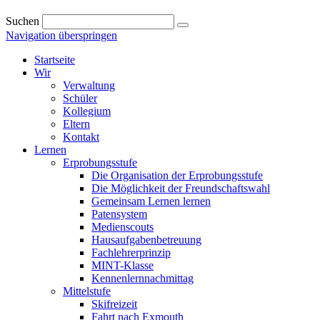
Suchen
Navigation überspringen
Startseite
Wir
Verwaltung
Schüler
Kollegium
Eltern
Kontakt
Lernen
Erprobungsstufe
Die Organisation der Erprobungsstufe
Die Möglichkeit der Freundschaftswahl
Gemeinsam Lernen lernen
Patensystem
Medienscouts
Hausaufgabenbetreuung
Fachlehrerprinzip
MINT-Klasse
Kennenlernnachmittag
Mittelstufe
Skifreizeit
Fahrt nach Exmouth