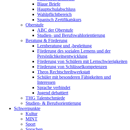
Blaue Briefe
Hauptschulabschluss
Wahlpflichtbereich
Spanisch Zertifikatskurs
Oberstufe
ABC der Oberstufe
Studien- und Berufswahlorientierung
Beratung & Förderung
Lernberatung und -begleitung
Förderung des sozialen Lernens und der
Persönlichkeitsentwicklung
Förderung von Schülern mit Lernschwierigkeiten
Förderung von Schlüsselkompetenzen
Theos Rechtschreibwerkstatt
Schüler mit besonderen Fähigkeiten und
Interessen
Sprache verbindet
Jugend debattiert
THG Talentschmiede
Studien- & Berufsorientierung
Schwerpunkte
Kultur
MINT
Sport
Sprachen