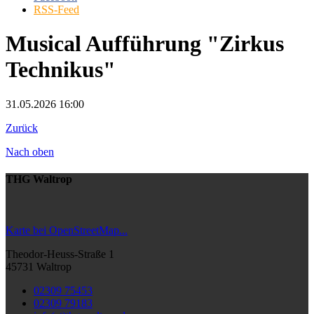
RSS-Feed
Musical Aufführung "Zirkus
Technikus"
31.05.2026 16:00
Zurück
Nach oben
THG Waltrop
Karte bei OpenStreetMap...
Theodor-Heuss-Straße 1
45731 Waltrop
02309 75453
02309 79183