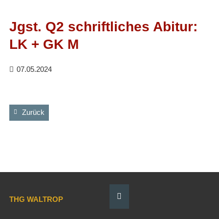
Facebook
RSS-
Feed
Jgst. Q2 schriftliches Abitur:
LK + GK M
07.05.2024
Zurück
THG WALTROP