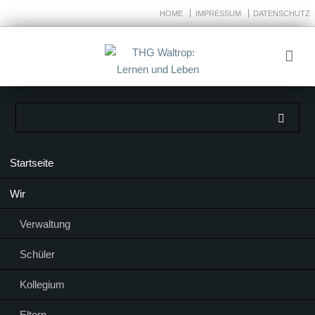
HOME
IMPRESSUM
DATENSCHUTZ
Navigation
Startseite
überspringen
Wir
Verwaltung
Schüler
Kollegium
Eltern