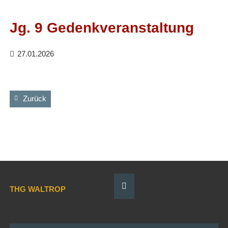
Facebook
RSS-
Feed
Jg. 9 Gedenkveranstaltung
27.01.2026
Zurück
THG WALTROP