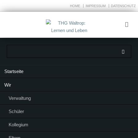
HOME
IMPRESSUM
DATENSCHUTZ
Navigation
Startseite
überspringen
Wir
Verwaltung
Schüler
Kollegium
Eltern