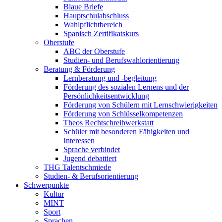
Blaue Briefe
Hauptschulabschluss
Wahlpflichtbereich
Spanisch Zertifikatskurs
Oberstufe
ABC der Oberstufe
Studien- und Berufswahlorientierung
Beratung & Förderung
Lernberatung und -begleitung
Förderung des sozialen Lernens und der
Persönlichkeitsentwicklung
Förderung von Schülern mit Lernschwierigkeiten
Förderung von Schlüsselkompetenzen
Theos Rechtschreibwerkstatt
Schüler mit besonderen Fähigkeiten und
Interessen
Sprache verbindet
Jugend debattiert
THG Talentschmiede
Studien- & Berufsorientierung
Schwerpunkte
Kultur
MINT
Sport
Sprachen