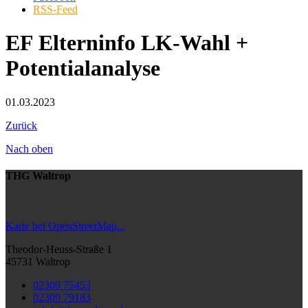
RSS-Feed
EF Elterninfo LK-Wahl +
Potentialanalyse
01.03.2023
Zurück
Nach oben
THG Waltrop
Karte bei OpenStreetMap...
Theodor-Heuss-Straße 1
45731 Waltrop
02309 75453
02309 79183