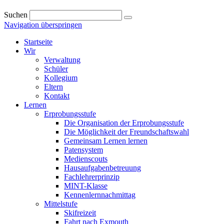
Suchen
Navigation überspringen
Startseite
Wir
Verwaltung
Schüler
Kollegium
Eltern
Kontakt
Lernen
Erprobungsstufe
Die Organisation der Erprobungsstufe
Die Möglichkeit der Freundschaftswahl
Gemeinsam Lernen lernen
Patensystem
Medienscouts
Hausaufgabenbetreuung
Fachlehrerprinzip
MINT-Klasse
Kennenlernnachmittag
Mittelstufe
Skifreizeit
Fahrt nach Exmouth