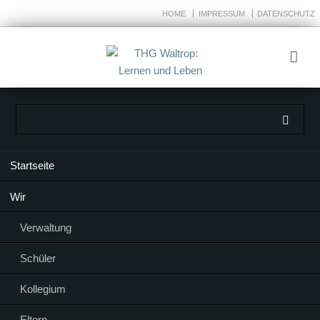
HOME
IMPRESSUM
DATENSCHUTZ
Navigation
Startseite
überspringen
Wir
Verwaltung
Schüler
Kollegium
Eltern