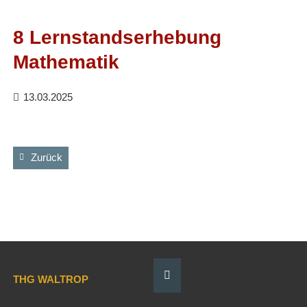
Facebook
RSS-
Feed
8 Lernstandserhebung
Mathematik
13.03.2025
Zurück
THG WALTROP