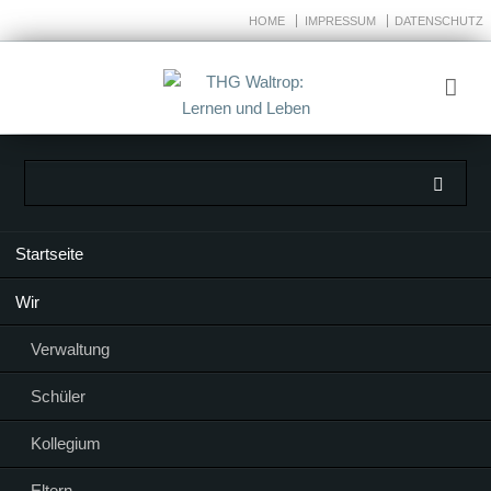
HOME
IMPRESSUM
DATENSCHUTZ
Navigation
Startseite
überspringen
Wir
Verwaltung
Schüler
Kollegium
Eltern