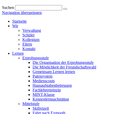
Suchen
Navigation überspringen
Startseite
Wir
Verwaltung
Schüler
Kollegium
Eltern
Kontakt
Lernen
Erprobungsstufe
Die Organisation der Erprobungsstufe
Die Möglichkeit der Freundschaftswahl
Gemeinsam Lernen lernen
Patensystem
Medienscouts
Hausaufgabenbetreuung
Fachlehrerprinzip
MINT-Klasse
Kennenlernnachmittag
Mittelstufe
Skifreizeit
Fahrt nach Exmouth