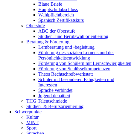
Blaue Briefe
Hauptschulabschluss
Wahlpflichtbereich
Spanisch Zertifikatskurs
Oberstufe
ABC der Oberstufe
Studien- und Berufswahlorientierung
Beratung & Förderung
Lernberatung und -begleitung
Förderung des sozialen Lernens und der
Persönlichkeitsentwicklung
Förderung von Schülern mit Lernschwierigkeiten
Förderung von Schlüsselkompetenzen
Theos Rechtschreibwerkstatt
Schüler mit besonderen Fähigkeiten und
Interessen
Sprache verbindet
Jugend debattiert
THG Talentschmiede
Studien- & Berufsorientierung
Schwerpunkte
Kultur
MINT
Sport
Sprachen