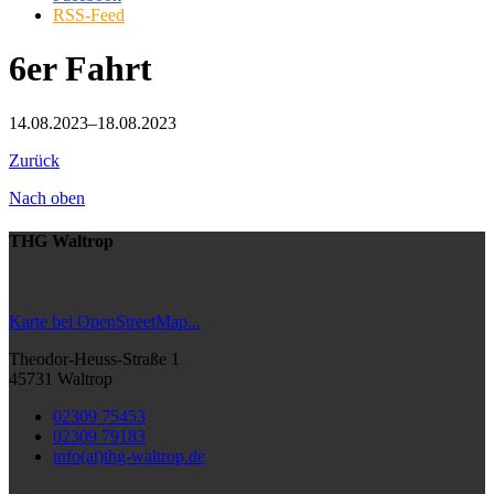
RSS-Feed
6er Fahrt
14.08.2023–18.08.2023
Zurück
Nach oben
THG Waltrop
Karte bei OpenStreetMap...
Theodor-Heuss-Straße 1
45731 Waltrop
02309 75453
02309 79183
info(at)thg-waltrop.de