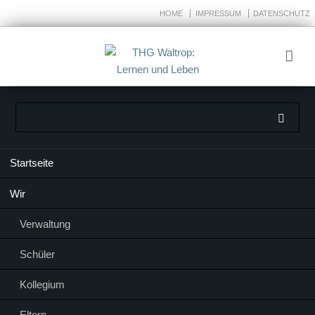
HOME
IMPRESSUM
DATENSCHUTZ
Navigation
Startseite
überspringen
Wir
Verwaltung
Schüler
Kollegium
Eltern