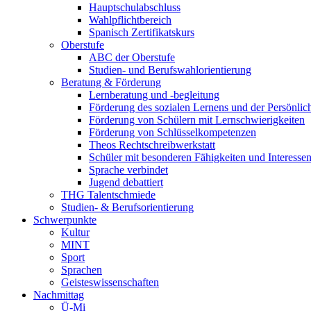
Hauptschulabschluss
Wahlpflichtbereich
Spanisch Zertifikatskurs
Oberstufe
ABC der Oberstufe
Studien- und Berufswahlorientierung
Beratung & Förderung
Lernberatung und -begleitung
Förderung des sozialen Lernens und der Persönlic
Förderung von Schülern mit Lernschwierigkeiten
Förderung von Schlüsselkompetenzen
Theos Rechtschreibwerkstatt
Schüler mit besonderen Fähigkeiten und Interesse
Sprache verbindet
Jugend debattiert
THG Talentschmiede
Studien- & Berufsorientierung
Schwerpunkte
Kultur
MINT
Sport
Sprachen
Geisteswissenschaften
Nachmittag
Ü-Mi