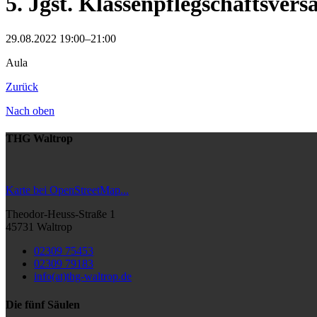
5. Jgst. Klassenpflegschaftsver
29.08.2022 19:00–21:00
Aula
Zurück
Nach oben
THG Waltrop
Karte bei OpenStreetMap...
Theodor-Heuss-Straße 1
45731 Waltrop
02309 75453
02309 79183
info(at)thg-waltrop.de
Die fünf Säulen